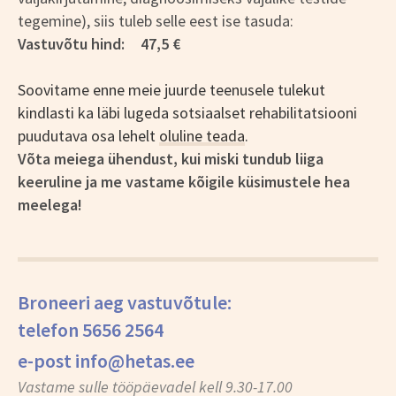
tegemine), siis tuleb selle eest ise tasuda:
Vastuvõtu hind: 47,5 €
Soovitame enne meie juurde teenusele tulekut
kindlasti ka läbi lugeda sotsiaalset rehabilitatsiooni
puudutava osa lehelt
oluline teada
.
Võta meiega ühendust, kui miski tundub liiga
keeruline ja me vastame kõigile küsimustele hea
meelega!
Broneeri aeg vastuvõtule:
telefon 5656 2564
e-post info@hetas.ee
Vastame sulle tööpäevadel kell 9.30-17.00