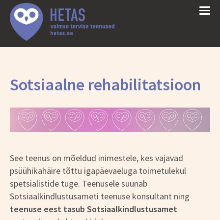
Sotsiaalne rehabilitatsioon
See teenus on mõeldud inimestele, kes vajavad
psüühikahäire tõttu igapäevaeluga toimetulekul
spetsialistide tuge. Teenusele suunab
Sotsiaalkindlustusameti teenuse konsultant ning
teenuse eest tasub Sotsiaalkindlustusamet