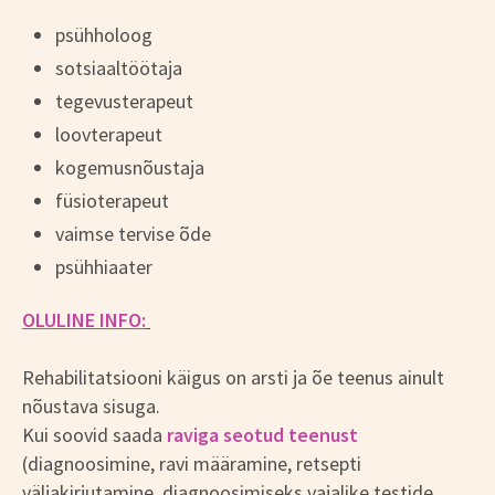
psühholoog
sotsiaaltöötaja
tegevusterapeut
loovterapeut
kogemusnõustaja
füsioterapeut
vaimse tervise õde
psühhiaater
OLULINE INFO:
Rehabilitatsiooni käigus on arsti ja õe teenus ainult
nõustava sisuga.
Kui soovid saada
raviga seotud teenust
(diagnoosimine, ravi määramine, retsepti
väljakirjutamine, diagnoosimiseks vajalike testide