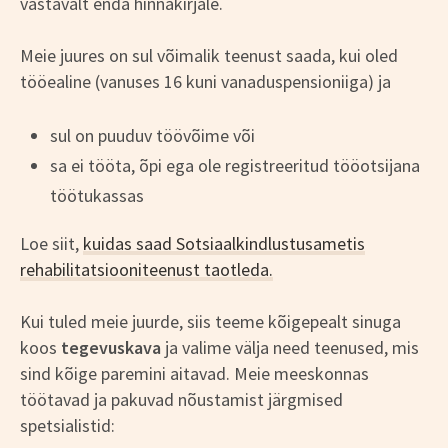
vastavalt enda hinnakirjale.
Meie juures on sul võimalik teenust saada, kui oled
tööealine (vanuses 16 kuni vanaduspensioniiga) ja
sul on puuduv töövõime või
sa ei tööta, õpi ega ole registreeritud tööotsijana
töötukassas
Loe siit,
kuidas saad Sotsiaalkindlustusametis
rehabilitatsiooniteenust taotleda.
Kui tuled meie juurde, siis teeme kõigepealt sinuga
koos
tegevuskava
ja valime välja need teenused, mis
sind kõige paremini aitavad. Meie meeskonnas
töötavad ja pakuvad nõustamist järgmised
spetsialistid: