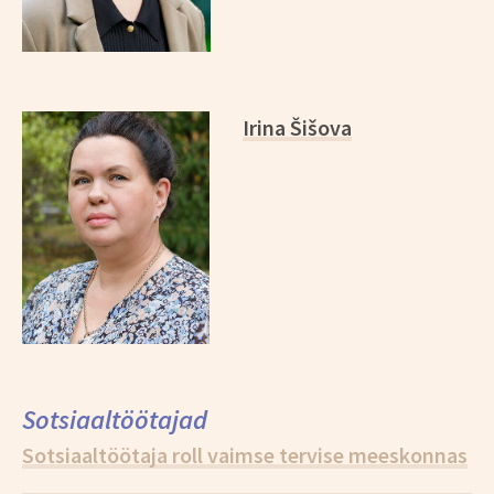
Irina Šišova
Sotsiaaltöötajad
Sotsiaaltöötaja roll vaimse tervise meeskonnas