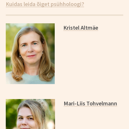
Kuidas leida õiget psühholoogi?
*
Kristel Altmäe
Mari-Liis Tohvelmann