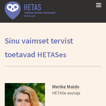
Sinu vaimset tervist
toetavad
HETAS
es
*
Merike Maido
HETASe asutaja