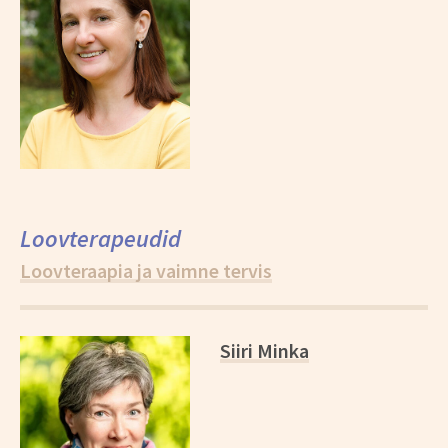
Loovterapeudid
Loovteraapia ja vaimne tervis
*
Siiri Minka