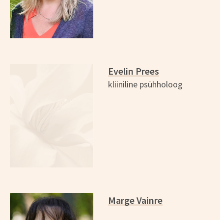
Evelin Prees
kliiniline psühholoog
Marge Vainre