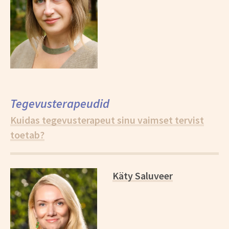
Tegevusterapeudid
Kuidas tegevusterapeut sinu vaimset tervist
toetab?
*
Käty Saluveer