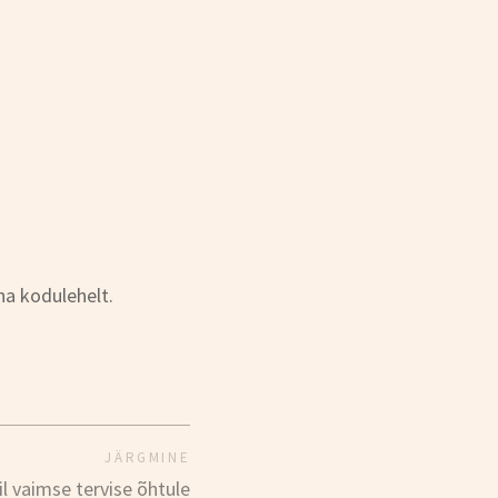
ina kodulehelt.
JÄRGMINE
l vaimse tervise õhtule