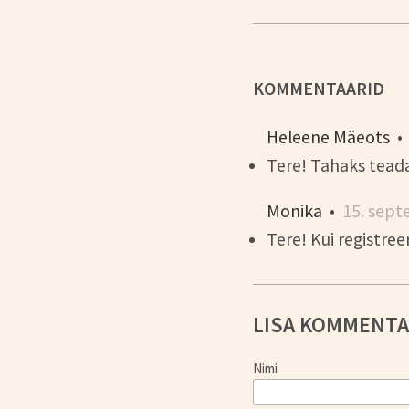
KOMMENTAARID
Heleene Mäeots
Tere! Tahaks teada
Monika
•
15. sep
Tere! Kui registre
LISA KOMMENT
Nimi