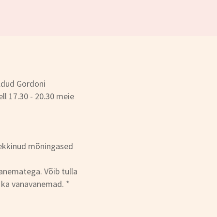
ldud Gordoni
ll 17.30 - 20.30 meie
 tekkinud mõningased
vanematega. Võib tulla
n ka vanavanemad. *