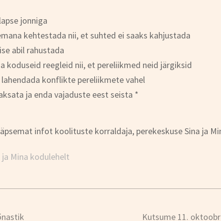
lapse jonniga
mana kehtestada nii, et suhted ei saaks kahjustada
ise abil rahustada
ja koduseid reegleid nii, et pereliikmed neid järgiksid
a lahendada konflikte pereliikmete vahel
ksata ja enda vajaduste eest seista *
äpsemat infot koolituste korraldaja, perekeskuse Sina ja M
 ja Mina kodulehelt
õnastik
Kutsume 11. oktoobri