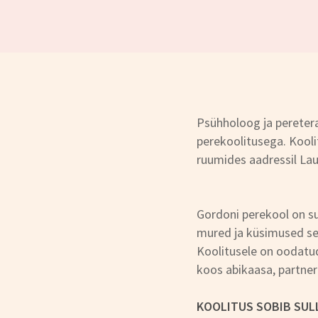
Psühholoog ja pereter
perekoolitusega. Kooli
ruumides aadressil Lau
Gordoni perekool on su
mured ja küsimused se
Koolitusele on oodatud
koos abikaasa, partner
KOOLITUS SOBIB SULL