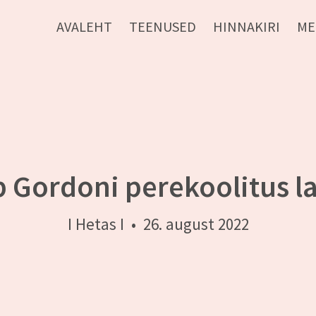
AVALEHT
TEENUSED
HINNAKIRI
ME
b Gordoni perekoolitus 
I Hetas I
•
26. august 2022