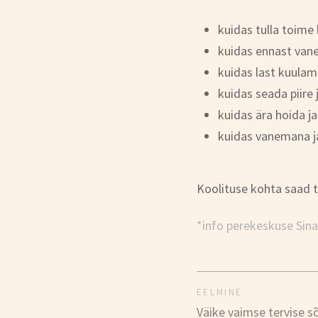
kuidas tulla toime 
kuidas ennast vane
kuidas last kuulam
kuidas seada piire 
kuidas ära hoida j
kuidas vanemana ja
Koolituse kohta saad t
*info perekeskuse Sina
EELMINE
Väike vaimse tervise s