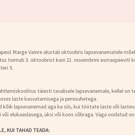
apeut Marge Vainre alustab oktoobris lapsevanematele mõe
tus toimub 3. oktoobrist kuni 21. novembrini esmaspäeviti ke
teri 5.
htlemiskoolitus täiesti tavalisele lapsevanemale, kellel on
oses laste kasvatamisega ja peresuhetega.
 kõik lapsevanemad aga ka siis, kui töötate laste või laste
i või elukaaslasega, üksi või koos sõbraga. Väga oodatud o
E, KUI TAHAD TEADA: