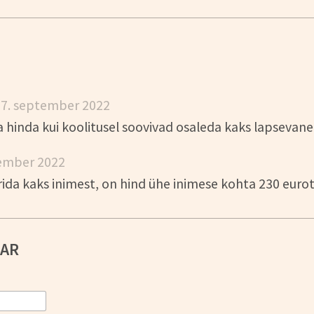
•
7. september 2022
 hinda kui koolitusel soovivad osaleda kaks lapsevan
tember 2022
erida kaks inimest, on hind ühe inimese kohta 230 eurot
AAR