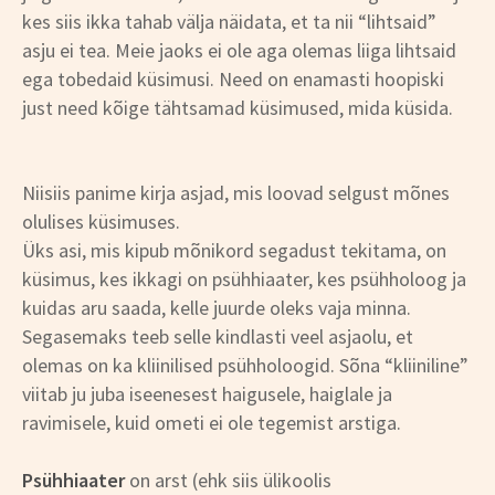
kes siis ikka tahab välja näidata, et ta nii “lihtsaid”
asju ei tea. Meie jaoks ei ole aga olemas liiga lihtsaid
ega tobedaid küsimusi. Need on enamasti hoopiski
just need kõige tähtsamad küsimused, mida küsida.
Niisiis panime kirja asjad, mis loovad selgust mõnes
olulises küsimuses.
Üks asi, mis kipub mõnikord segadust tekitama, on
küsimus, kes ikkagi on psühhiaater, kes psühholoog ja
kuidas aru saada, kelle juurde oleks vaja minna.
Segasemaks teeb selle kindlasti veel asjaolu, et
olemas on ka kliinilised psühholoogid. Sõna “kliiniline”
viitab ju juba iseenesest haigusele, haiglale ja
ravimisele, kuid ometi ei ole tegemist arstiga.
Psühhiaater
on arst (ehk siis ülikoolis