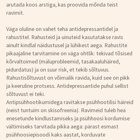
arutada koos arstiga, kas proovida mõnda teist
ravimit.
Väga oluline on vahet teha antidepressantidel ja
rahustitel. Rahusteid ja uinuteid kasutatakse ravis
ainult kindlal näidustusel ja lühikest aega. Rahustite
pikaajaline tarvitamine on väga ohtlik: tekivad tõsised
kõrvaltoimed (mäluprobleemid, tasakaaluhäired,
pidurdatus) ja on suur risk, et tekib sõltuvus.
Rahustisõltuvust on võimalik ravida, kuid see on pikk
ja keeruline protsess. Antidepressantide puhul sellist
sõltuvust ei teki.
Antipsühhootikumidega ravitakse psühhootilisi häireid
(neist tuntuim on skisofreenia). Ravimeid tuleb hea
enesetunde kindlustamiseks ja psühhoosi kordumise
vältimiseks tarvitada pikka aega: pärast esmast
psühhoosiepisoodi kaks aastat, korduvate