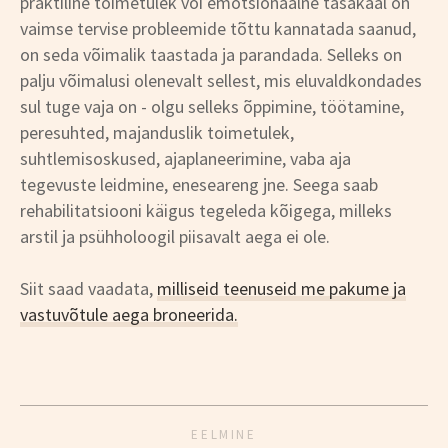
praktiline toimetulek või emotsionaalne tasakaal on
vaimse tervise probleemide tõttu kannatada saanud,
on seda võimalik taastada ja parandada. Selleks on
palju võimalusi olenevalt sellest, mis eluvaldkondades
sul tuge vaja on - olgu selleks õppimine, töötamine,
peresuhted, majanduslik toimetulek,
suhtlemisoskused, ajaplaneerimine, vaba aja
tegevuste leidmine, eneseareng jne. Seega saab
rehabilitatsiooni käigus tegeleda kõigega, milleks
arstil ja psühholoogil piisavalt aega ei ole.
Siit saad vaadata,
milliseid teenuseid me pakume ja
vastuvõtule aega broneerida.
EELMINE