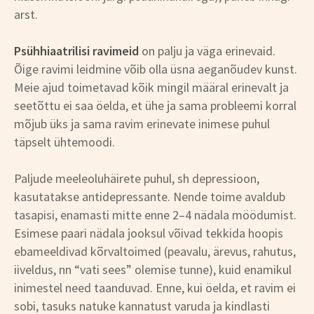
arst.
Psühhiaatrilisi ravimeid
on palju ja väga erinevaid.
Õige ravimi leidmine võib olla üsna aeganõudev kunst.
Meie ajud toimetavad kõik mingil määral erinevalt ja
seetõttu ei saa öelda, et ühe ja sama probleemi korral
mõjub üks ja sama ravim erinevate inimese puhul
täpselt ühtemoodi.
Paljude meeleoluhäirete puhul, sh depressioon,
kasutatakse antidepressante. Nende toime avaldub
tasapisi, enamasti mitte enne 2–4 nädala möödumist.
Esimese paari nädala jooksul võivad tekkida hoopis
ebameeldivad kõrvaltoimed (peavalu, ärevus, rahutus,
iiveldus, nn “vati sees” olemise tunne), kuid enamikul
inimestel need taanduvad. Enne, kui öelda, et ravim ei
sobi, tasuks natuke kannatust varuda ja kindlasti