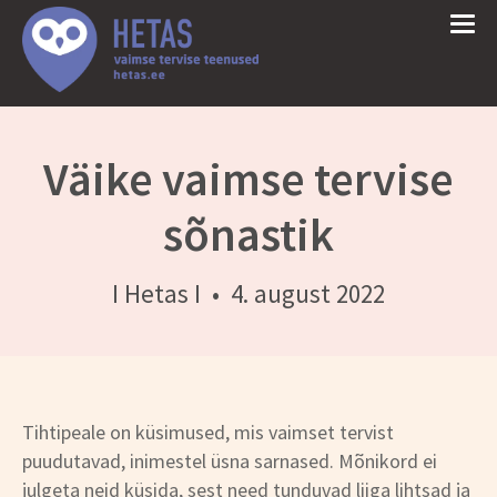
Väike vaimse tervise
sõnastik
I Hetas I
•
4. august 2022
Tihtipeale on küsimused, mis vaimset tervist
puudutavad, inimestel üsna sarnased. Mõnikord ei
julgeta neid küsida, sest need tunduvad liiga lihtsad ja