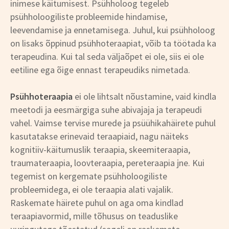
inimese käitumisest. Psühholoog tegeleb
psühholoogiliste probleemide hindamise,
leevendamise ja ennetamisega. Juhul, kui psühholoog
on lisaks õppinud psühhoteraapiat, võib ta töötada ka
terapeudina. Kui tal seda väljaõpet ei ole, siis ei ole
eetiline ega õige ennast terapeudiks nimetada.
Psühhoteraapia
ei ole lihtsalt nõustamine, vaid kindla
meetodi ja eesmärgiga suhe abivajaja ja terapeudi
vahel. Vaimse tervise murede ja psüühikahäirete puhul
kasutatakse erinevaid teraapiaid, nagu näiteks
kognitiiv-käitumuslik teraapia, skeemiteraapia,
traumateraapia, loovteraapia, pereteraapia jne. Kui
tegemist on kergemate psühholoogiliste
probleemidega, ei ole teraapia alati vajalik.
Raskemate häirete puhul on aga oma kindlad
teraapiavormid, mille tõhusus on teaduslike