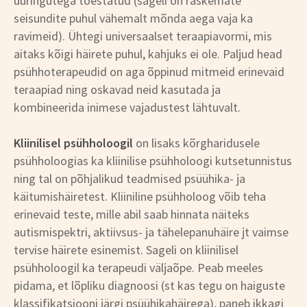
uuringutega tõestatud (sageli on raskemate
seisundite puhul vähemalt mõnda aega vaja ka
ravimeid). Ühtegi universaalset teraapiavormi, mis
aitaks kõigi häirete puhul, kahjuks ei ole. Paljud head
psühhoterapeudid on aga õppinud mitmeid erinevaid
teraapiad ning oskavad neid kasutada ja
kombineerida inimese vajadustest lähtuvalt.
Kliinilisel psühholoogil
on lisaks kõrgharidusele
psühholoogias ka kliinilise psühholoogi kutsetunnistus
ning tal on põhjalikud teadmised psüühika- ja
käitumishäiretest. Kliiniline psühholoog võib teha
erinevaid teste, mille abil saab hinnata näiteks
autismispektri, aktiivsus- ja tähelepanuhäire jt vaimse
tervise häirete esinemist. Sageli on kliinilisel
psühholoogil ka terapeudi väljaõpe. Peab meeles
pidama, et lõpliku diagnoosi (st kas tegu on haiguste
klassifikatsiooni järgi psüühikahäirega), paneb ikkagi