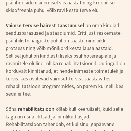
psühhooside esinemisel viis aastat ning kroonilise
skisofreenia puhul võib ravi kesta terve elu.
Vaimse tervise häirest taastumisel
on oma kindlad
seaduspärasused ja staadiumid. Eriti just raskemate
psüühiliste haiguste puhul on taastumine pikk
protsess ning võib mõnikord kesta lausa aastaid.
Sellisel juhul on kindlasti lisaks psühhoteraapiale ja
ravimitele oluline roll ka rehabilitatsioonil. Uuringud on
korduvalt kinnitanud, et nende inimeste toimetulek ja
tervis, kes osalevad vaimset tervist taastavates
rehabilitatsiooniprogrammides, on parem kui neil, kes
seda ei tee.
Sõna
rehabilitatsioon
kõlab küll keeruliselt, kuid selle
taga on üsna lihtsad ja inimlikud asjad.
Rehabilitatsioon tähendab, et kui sinu igapäevane