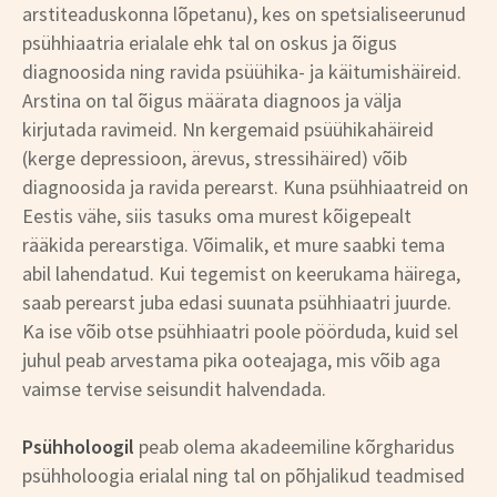
arstiteaduskonna lõpetanu), kes on spetsialiseerunud
psühhiaatria erialale ehk tal on oskus ja õigus
diagnoosida ning ravida psüühika- ja käitumishäireid.
Arstina on tal õigus määrata diagnoos ja välja
kirjutada ravimeid. Nn kergemaid psüühikahäireid
(kerge depressioon, ärevus, stressihäired) võib
diagnoosida ja ravida perearst. Kuna psühhiaatreid on
Eestis vähe, siis tasuks oma murest kõigepealt
rääkida perearstiga. Võimalik, et mure saabki tema
abil lahendatud. Kui tegemist on keerukama häirega,
saab perearst juba edasi suunata psühhiaatri juurde.
Ka ise võib otse psühhiaatri poole pöörduda, kuid sel
juhul peab arvestama pika ooteajaga, mis võib aga
vaimse tervise seisundit halvendada.
Psühholoogil
peab olema akadeemiline kõrgharidus
psühholoogia erialal ning tal on põhjalikud teadmised