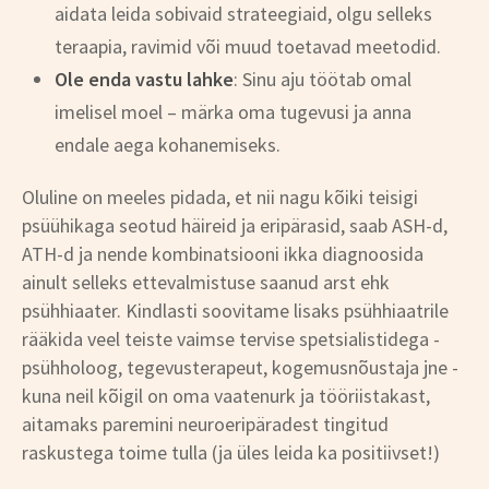
aidata leida sobivaid strateegiaid, olgu selleks
teraapia, ravimid või muud toetavad meetodid.
Ole enda vastu lahke
: Sinu aju töötab omal
imelisel moel – märka oma tugevusi ja anna
endale aega kohanemiseks.
Oluline on meeles pidada, et nii nagu kõiki teisigi
psüühikaga seotud häireid ja eripärasid, saab ASH-d,
ATH-d ja nende kombinatsiooni ikka diagnoosida
ainult selleks ettevalmistuse saanud arst ehk
psühhiaater. Kindlasti soovitame lisaks psühhiaatrile
rääkida veel teiste vaimse tervise spetsialistidega -
psühholoog, tegevusterapeut, kogemusnõustaja jne -
kuna neil kõigil on oma vaatenurk ja tööriistakast,
aitamaks paremini neuroeripäradest tingitud
raskustega toime tulla (ja üles leida ka positiivset!)