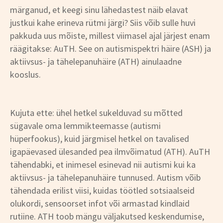
märganud, et keegi sinu lähedastest näib elavat
justkui kahe erineva rütmi järgi? Siis võib sulle huvi
pakkuda uus mõiste, millest viimasel ajal järjest enam
räägitakse: AuTH. See on autismispektri häire (ASH) ja
aktiivsus- ja tähelepanuhäire (ATH) ainulaadne
kooslus.
Kujuta ette: ühel hetkel sukelduvad su mõtted
sügavale oma lemmikteemasse (autismi
hüperfookus), kuid järgmisel hetkel on tavalised
igapäevased ülesanded pea ilmvõimatud (ATH). AuTH
tähendabki, et inimesel esinevad nii autismi kui ka
aktiivsus- ja tähelepanuhäire tunnused. Autism võib
tähendada erilist viisi, kuidas töötled sotsiaalseid
olukordi, sensoorset infot või armastad kindlaid
rutiine. ATH toob mängu väljakutsed keskendumise,