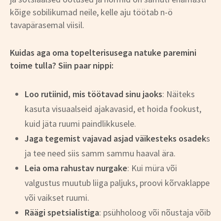
kõige sobilikumad neile, kelle aju töötab n-ö
tavapärasemal viisil.
Kuidas aga oma topelterisusega natuke paremini
toime tulla?
Siin paar nippi:
Loo rutiinid, mis töötavad sinu jaoks
: Näiteks
kasuta visuaalseid ajakavasid, et hoida fookust,
kuid jäta ruumi paindlikkusele.
Jaga tegemist vajavad asjad väikesteks osadek
s
ja tee need siis samm sammu haaval ära.
Leia oma rahustav nurgake
: Kui müra või
valgustus muutub liiga paljuks, proovi kõrvaklappe
või vaikset ruumi.
Räägi spetsialistiga
: psühholoog või nõustaja võib