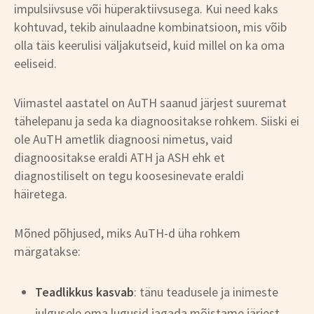
impulsiivsuse või hüperaktiivsusega. Kui need kaks
kohtuvad, tekib ainulaadne kombinatsioon, mis võib
olla täis keerulisi väljakutseid, kuid millel on ka oma
eeliseid.
Viimastel aastatel on AuTH saanud järjest suuremat
tähelepanu ja seda ka diagnoositakse rohkem. Siiski ei
ole AuTH ametlik diagnoosi nimetus, vaid
diagnoositakse eraldi ATH ja ASH ehk et
diagnostiliselt on tegu koosesinevate eraldi
häiretega.
Mõned põhjused, miks AuTH-d üha rohkem
märgatakse:
Teadlikkus kasvab
: tänu teadusele ja inimeste
julgusele oma lugusid jagada mõistame järjest