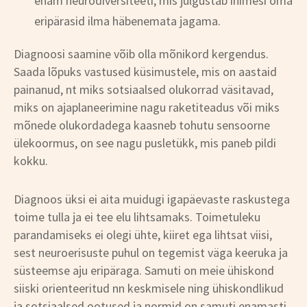
enam neurodiversiteeti, mis julgustab inimesi oma
eripärasid ilma häbenemata jagama.
Diagnoosi saamine võib olla mõnikord kergendus.
Saada lõpuks vastused küsimustele, mis on aastaid
painanud, nt miks sotsiaalsed olukorrad väsitavad,
miks on ajaplaneerimine nagu raketiteadus või miks
mõnede olukordadega kaasneb tohutu sensoorne
ülekoormus, on see nagu pusletükk, mis paneb pildi
kokku.
Diagnoos üksi ei aita muidugi igapäevaste raskustega
toime tulla ja ei tee elu lihtsamaks. Toimetuleku
parandamiseks ei olegi ühte, kiiret ega lihtsat viisi,
sest neuroerisuste puhul on tegemist väga keeruka ja
süsteemse aju eripäraga. Samuti on meie ühiskond
siiski orienteeritud nn keskmisele ning ühiskondlikud
ja sotsiaalsed ootused ja normid on samuti enamasti