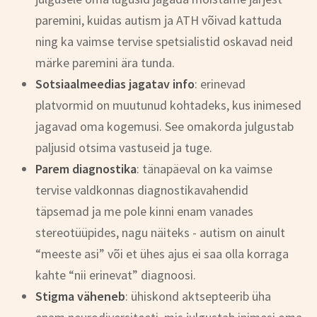
paremini, kuidas autism ja ATH võivad kattuda
ning ka vaimse tervise spetsialistid oskavad neid
märke paremini ära tunda.
Sotsiaalmeedias jagatav info
: erinevad
platvormid on muutunud kohtadeks, kus inimesed
jagavad oma kogemusi. See omakorda julgustab
paljusid otsima vastuseid ja tuge.
Parem diagnostika
: tänapäeval on ka vaimse
tervise valdkonnas diagnostikavahendid
täpsemad ja me pole kinni enam vanades
stereotüüpides, nagu näiteks - autism on ainult
“meeste asi” või et ühes ajus ei saa olla korraga
kahte “nii erinevat” diagnoosi.
Stigma väheneb
: ühiskond aktsepteerib üha