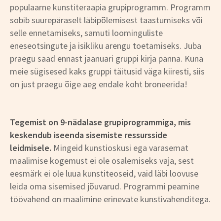
populaarne kunstiteraapia grupiprogramm. Programm
sobib suurepäraselt läbipõlemisest taastumiseks või
selle ennetamiseks, samuti loominguliste
eneseotsingute ja isikliku arengu toetamiseks. Juba
praegu saad ennast jaanuari gruppi kirja panna. Kuna
meie sügisesed kaks gruppi täitusid väga kiiresti, siis
on just praegu õige aeg endale koht broneerida!
Tegemist on 9-nädalase grupiprogrammiga, mis
keskendub iseenda sisemiste ressursside
leidmisele.
Mingeid kunstioskusi ega varasemat
maalimise kogemust ei ole osalemiseks vaja, sest
eesmärk ei ole luua kunstiteoseid, vaid läbi loovuse
leida oma sisemised jõuvarud. Programmi peamine
töövahend on maalimine erinevate kunstivahenditega.