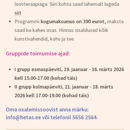
loovteraapiaga. Siiri kohta saad lähemalt lugeda
siit
Programmi
kogumaksumus on 390 eurot,
maksta
saad ka kahes osas. Hinnas sisalduvad kõik
kunstivahendid, kohv ja tee.
Gruppide toimumise ajad:
I grupp esmaspäeviti, 19. jaanuar - 16. märts 2026
kell 15.00-17.00 (kohad täis)
II grupp kolmapäeviti, 21. jaanuar - 18. märts
2026 kell 17.00-19.00 (kohad täis)
Oma osalemissoovist anna märku:
info@hetas.ee või telefonil 5656 2564.