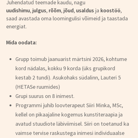
Juhendatud teemade kaudu, nagu
uudishimu
,
julgus
,
rõõm
,
jõud
,
usaldus
ja
koostöö
,
saad avastada oma loomingulisi võimeid ja taastada
energiat.
Mida oodata:
Grupp toimub jaanuarist märtsini 2026, kohtume
kord nädalas, kokku 9 korda (üks grupikord
kestab 2 tundi). Asukohaks südalinn, Lauteri 5
(HETASe ruumides)
Grupi suurus on 8 inimest.
Programmi juhib loovterapeut Siiri Minka, MSc,
kellel on pikaajaline kogemus kunstiteraapia ja
avatud stuudiote läbiviimisel. Siiri on toetanud ka
vaimse tervise raskustega inimesi individuaalse